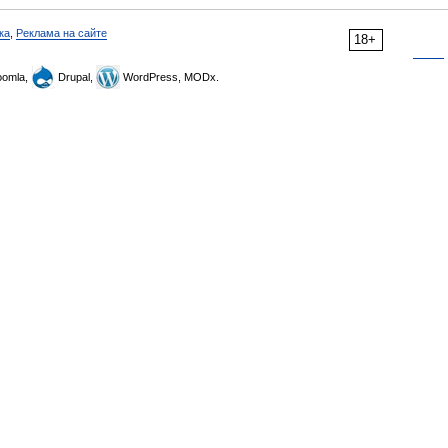
ка
,
Реклама на сайте
18+
omla,
Drupal,
WordPress, MODx.