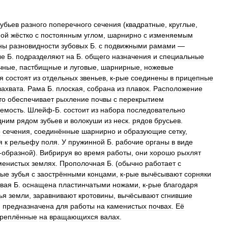
зубьев
разного
поперечного
сечения
(
квадратные
,
круглые
,
мой
жёстко
с
постоянным
углом
,
шарнирно
с
изменяемым
ны
разновидности
зубовых
Б
.
с
подвижными
рамами
—
ые
Б
.
подразделяют
на
Б
.
общего
назначения
и
специальные
чные
,
пастбищные
и
луговые
,
шарнирные
,
ножевые
я
состоят
из
отдельных
звеньев
,
к
-
рые
соединены
в
прицепные
захвата
.
Рама
Б
.
плоская
,
собрана
из
плавок
.
Расположение
то
обеспечивает
рыхление
почвы
с
перекрытием
аемость
.
Шлейф
-
Б
.
состоит
из
набора
последовательно
дним
рядом
зубьев
и
волокуши
из
неск
.
рядов
брусьев
.
о
сечения
,
соединённые
шарнирно
и
образующие
сетку
,
я
к
рельефу
поля
.
У
пружинной
Б
.
рабочие
органы
в
виде
-
образной
).
Вибрируя
во
время
работы
,
они
хорошо
рыхлят
менистых
землях
.
Прополочная
Б
. (
обычно
работает
с
ные
зубья
с
заострёнными
концами
,
к
-
рые
вычёсывают
сорняки
овая
Б
.
оснащена
пластинчатыми
ножами
,
к
-
рые
благодаря
ья
земли
,
заравнивают
кротовины
,
вычёсывают
сгнившие
.
предназначена
для
работы
на
каменистых
почвах
.
Её
креплённые
на
вращающихся
валах
.