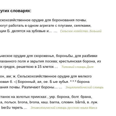
угих словарях:
скохозяйственное орудие для боронования почвы.
огут работать в одном агрегате с плугами, сеялками,
укции Б. делятся на зубовые и… …
Сельское хозяйство. Большой
ческое орудие для скороженья, бороньбы, для разбивки
аханного поля и зарытия посева; крестьянская борона, из
х грядок, решеткою в 15 клеток …
Толковый словарь Даля
он, ам; ж. Сельскохозяйственное орудие для мелкого
вая б. ◁ Боронный, ая, ое. Б ые зубья. * * * борона
ования почвы. Различают бороны… …
Энциклопедический словарь
анок на золотых приисках , укр. борона, болг. брана,
 польск. brona, brona, каш. barna, словин. bårnă, в. луж.
zt, beržu тереть …
Этимологический словарь русского языка Макса