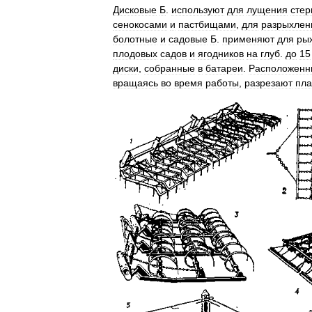
Дисковые
Б
.
используют
для
лущения
стер
сенокосами
и
пастбищами
,
для
разрыхлен
болотные
и
садовые
Б
.
применяют
для
ры
плодовых
садов
и
ягодников
на
глуб
.
до
15
диски
,
собранные
в
батареи
.
Расположенн
вращаясь
во
время
работы
,
разрезают
пла