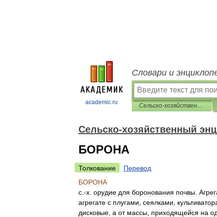
Словари и энциклоп
academic.ru
Сельско-хозяйственный энциклопедический словарь
Сельско-хозяйственный энц
БОРОНА
Толкование
Перевод
БОРОНА
с
.-
х
.
орудие
для
боронования
почвы
.
Агре
агрегате
с
плугами
,
сеялками
,
культиватор
дисковые
,
а
от
массы
,
приходящейся
на
о