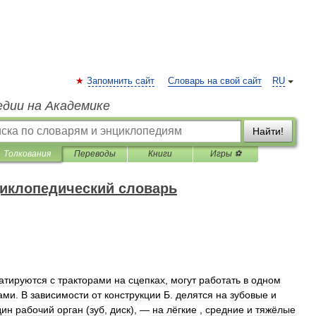
Запомнить сайт
Словарь на свой сайт
RU
едии на Академике
Найти!
Толкования
Переводы
Книги
Игры ⚽
иклопедический словарь
гатируются
с
тракторами
на
сцепках
,
могут
работать
в
одном
ами
.
В
зависимости
от
конструкции
Б
.
делятся
на
зубовые
и
дин
рабочий
орган
(
зуб
,
диск
), —
на
лёгкие
,
средние
и
тяжёлые