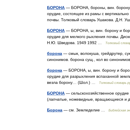
БОРОНА
— БОРОНА, бороны, вин. борону, 
орудие, состоящее из рамы с вертикальн
почвы. Толковый словарь Ушакова. Д.Н. 
БОРОНА
— БОРОНА, ы, вин. борону и боро
орудие для мелкого рыхления почвы. Диско
Н.Ю. Шведова. 1949 1992 …
Толковый слова
борона
— смык, волокуша, грейдрутер, сук
синонимов. борона сущ., кол во синонимов
борона
— БОРОНА, ы, вин. борону и боро
орудие для разрыхления вспаханной земли.
везла борону… (Шол.) …
Толковый словарь 
БОРОНА
— сельскохозяйственное орудие 
(лапчатые, ножевидные, вращающиеся и 
Борона
— см. Земледелие …
Библейская э