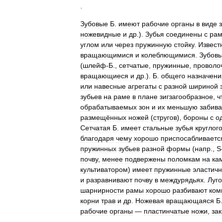
.
Зубовые
Б
.
имеют
рабочие
органы
в
виде
ножевидные
и
др
.).
Зубья
соединены
с
ра
углом
или
через
пружинную
стойку
.
Извест
вращающимися
и
колеблющимися
.
Зубов
(
шлейф
-
Б
.,
сетчатые
,
пружинные
,
проволо
вращающиеся
и
др
.).
Б
.
общего
назначени
или
навесные
агрегаты
с
разной
шириной
зубьев
на
раме
в
плане
зигзагообразное
,
ч
обрабатываемых
зон
и
их
меньшую
забив
размещённых
ножей
(
стругов
),
бороны
с
о
Сетчатая
Б
.
имеет
стальные
зубья
круглог
благодаря
чему
хорошо
приспосабливаетс
пружинных
зубьев
разной
формы
(
напр
.,
S
почву
,
менее
подвержены
поломкам
на
ка
культиватором
)
имеет
пружинные
эластич
и
разравнивают
почву
в
междурядьях
.
Луг
шарнирности
рамы
хорошо
разбивают
ком
корни
трав
и
др
.
Ножевая
вращающаяся
Б
рабочие
органы
—
пластинчатые
ножи
,
за