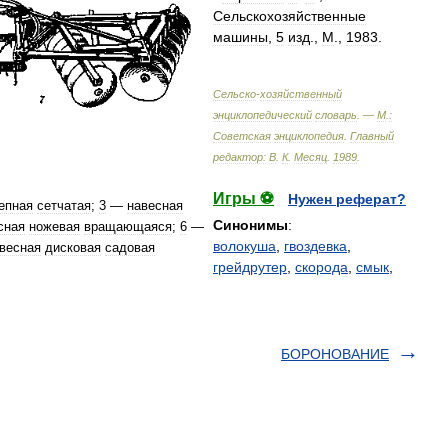
Сельскохозяйственные
машины
,
5
изд
.,
М
.,
1983
.
Сельско
-
хозяйственный
энциклопедический
словарь
. —
М
.
:
Советская
энциклопедия
.
Главный
редактор:
В
.
К
.
Месяц
.
1989
.
Игры ⚽
Нужен реферат?
епная
сетчатая
;
3
—
навесная
Синонимы
:
сная
ножевая
вращающаяся
;
6
—
волокуша
,
гвоздевка
,
весная
дисковая
садовая
грейдрутер
,
скорода
,
смык
,
БОРОНОВАНИЕ