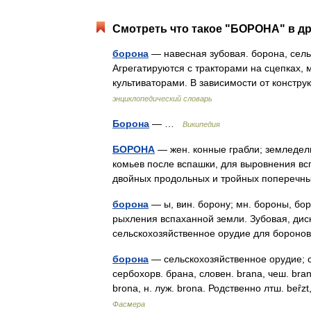
Смотреть что такое "БОРОНА" в др
борона
— навесная зубовая. борона, сель
Агрегатируются с тракторами на сцепках, м
культиваторами. В зависимости от констр
энциклопедический словарь
Борона
— …
Википедия
БОРОНА
— жен. конные грабли; земледель
комьев после вспашки, для выровнения всп
двойных продольных и тройных поперечны
борона
— ы, вин. борону; мн. бороны, бор
рыхления вспаханной земли. Зубовая, диско
сельскохозяйственное орудие для борон
борона
— сельскохозяйственное орудие; ст
сербохорв. брана, словен. brana, чеш. brana,
brona, н. луж. brona. Родственно лтш. beȓ
Фасмера