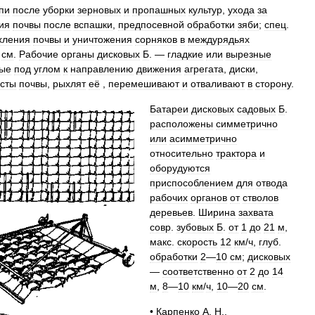
пи
после
уборки
зерновых
и
пропашных
культур
,
ухода
за
ия
почвы
после
вспашки
,
предпосевной
обработки
зяби
;
спец
.
хления
почвы
и
уничтожения
сорняков
в
междурядьях
см
.
Рабочие
органы
дисковых
Б
. —
гладкие
или
вырезные
ые
под
углом
к
направлению
движения
агрегата
,
диски
,
сты
почвы
,
рыхлят
её
,
перемешивают
и
отваливают
в
сторону
.
Батареи
дисковых
садовых
Б
.
расположены
симметрично
или
асимметрично
относительно
трактора
и
оборудуются
приспособлением
для
отвода
рабочих
органов
от
стволов
деревьев
.
Ширина
захвата
совр
.
зубовых
Б
.
от
1
до
21
м
,
макс
.
скорость
12
км
/
ч
,
глуб
.
обработки
2
—
10
см
;
дисковых
—
соответственно
от
2
до
14
м
,
8
—
10
км
/
ч
,
10
—
20
см
.
•
Карпенко
А
.
Н
.,