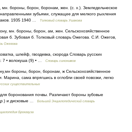
мн. бороны, борон, боронам, жен. (с. х.). Земледельческое
о направленными зубьями, служащее для мелкого рыхления
Ушаков. 1935 1940 …
Толковый словарь Ушакова
ну, мн. бороны, борон, ам, жен. Сельскохозяйственное
вая б. Зубовая б. Толковый словарь Ожегова. С.И. Ожегов,
рь Ожегова
оватка, шлейф, гвоздевка, скорода Словарь русских
: 7 • волокуша (9) • …
Словарь синонимов
ну,мн бороны, борон, боронам, ж Сельскохозяйственное
 Марина, сама впрягшись в оглобли своей повозки, легко
русских существительных
для боронования почвы. Различают бороны зубовые
др.) и дисковые …
Большой Энциклопедический словарь
нциклопедия Брокгауза